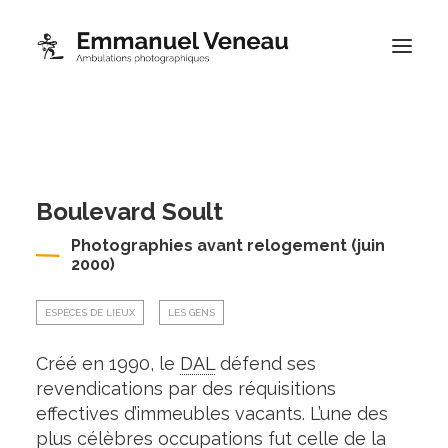
Portfolios
Thématiques
Boulevard Soult
Blog
À propos
Photographies avant relogement (juin
2000)
Contact
Boutique
ESPÈCES DE LIEUX
,
LES GENS
Créé en 1990, le
DAL
défend ses
revendications par des réquisitions
effectives d’immeubles vacants. L’une des
plus célèbres occupations fut celle de la