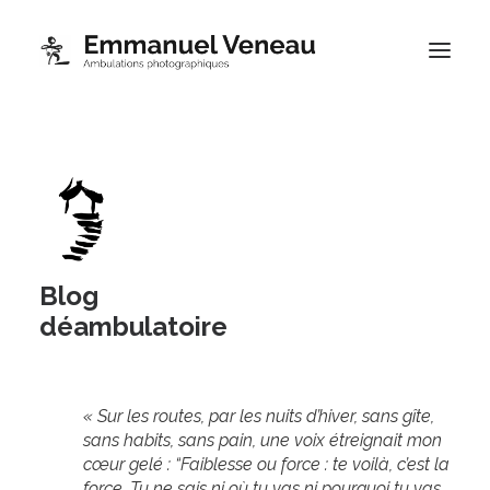
Portfolios
Thématiques
Blog
À propos
Blog
Contact
déambulatoire
Boutique
« Sur les routes, par les nuits d’hiver, sans gîte,
sans habits, sans pain, une voix étreignait mon
cœur gelé : “Faiblesse ou force : te voilà, c’est la
force. Tu ne sais ni où tu vas ni pourquoi tu vas,