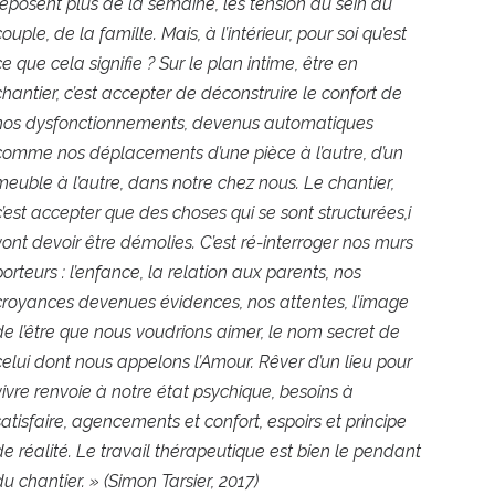
reposent plus de la semaine, les tension au sein du
couple, de la famille. Mais, à l’intérieur, pour soi qu’est
ce que cela signifie ? Sur le plan intime, être en
chantier, c’est accepter de déconstruire le confort de
nos dysfonctionnements, devenus automatiques
comme nos déplacements d’une pièce à l’autre, d’un
meuble à l’autre, dans notre chez nous. Le chantier,
c’est accepter que des choses qui se sont structurées,i
vont devoir être démolies. C’est ré-interroger nos murs
porteurs : l’enfance, la relation aux parents, nos
croyances devenues évidences, nos attentes, l’image
de l’être que nous voudrions aimer, le nom secret de
celui dont nous appelons l’Amour. Rêver d’un lieu pour
vivre renvoie à notre état psychique, besoins à
satisfaire, agencements et confort, espoirs et principe
de réalité. Le travail thérapeutique est bien le pendant
du chantier. » (Simon Tarsier, 2017)