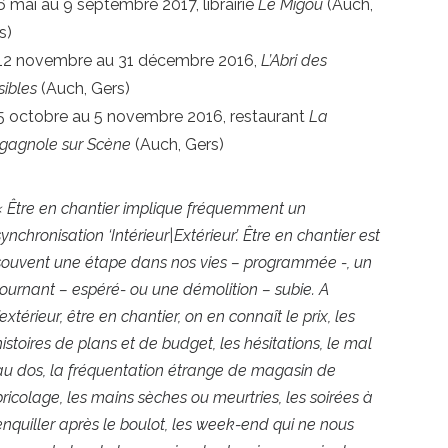
6 mai au 9 septembre 2017, librairie
Le Migou
(Auch,
s)
12 novembre au 31 décembre 2016,
L’Abri des
sibles
(Auch, Gers)
5 octobre au 5 novembre 2016, restaurant
La
gagnole sur Scène
(Auch, Gers)
« Être en chantier implique fréquemment un
synchronisation ‘Intérieur|Extérieur’. Être en chantier est
souvent une étape dans nos vies – programmée -, un
tournant – espéré- ou une démolition – subie. A
l’extérieur, être en chantier, on en connaît le prix, les
histoires de plans et de budget, les hésitations, le mal
au dos, la fréquentation étrange de magasin de
bricolage, les mains sèches ou meurtries, les soirées à
enquiller après le boulot, les week-end qui ne nous