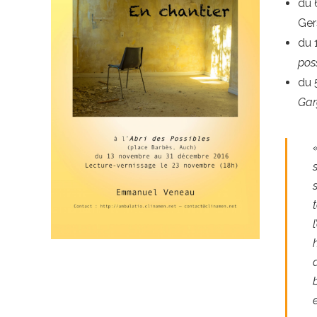
du 
Ger
du 
pos
du 
Gar