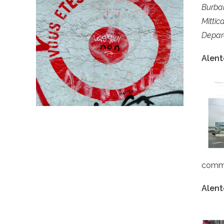
Burban
Mittic
Depar
Alent
comme
Alent