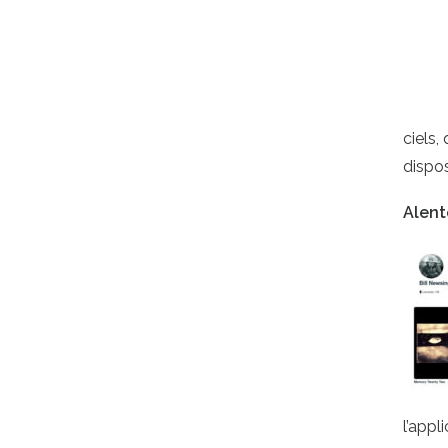
ciels,
dispo
Alen
l’appl