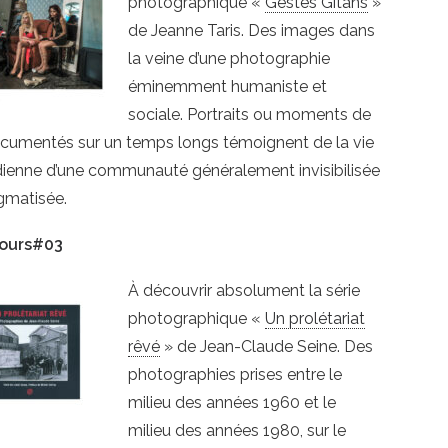
photographique «
Gestes Gitans
»
de Jeanne Taris. Des images dans
la veine d’une photographie
éminemment humaniste et
sociale. Portraits ou moments de
ocumentés sur un temps longs témoignent de la vie
dienne d’une communauté généralement invisibilisée
gmatisée.
ours#03
À découvrir absolument la série
photographique «
Un prolétariat
rêvé
» de Jean-Claude Seine. Des
photographies prises entre le
milieu des années 1960 et le
milieu des années 1980, sur le