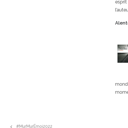
esprit
l’auteu
Alent
monde
momen
#MurMurÉmoi2022