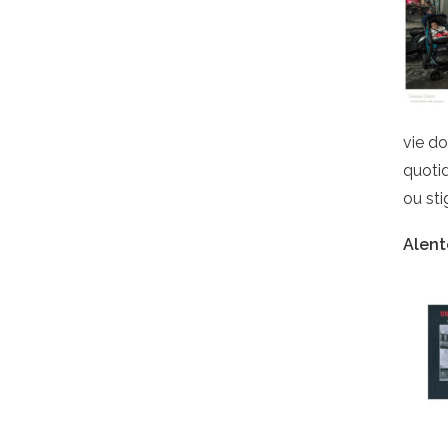
vie d
quoti
ou sti
Alent