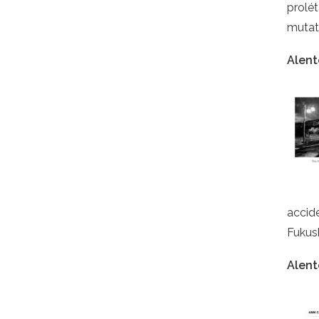
prolét
mutati
Alen
accide
Fukush
Alent