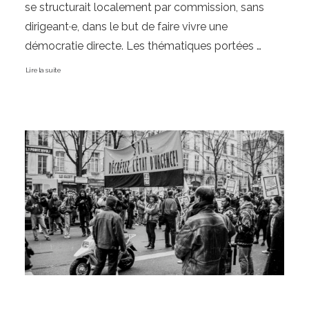
se structurait localement par commission, sans 
dirigeant·e, dans le but de faire vivre une 
démocratie directe. Les thématiques portées 
couvraient l’ensemble des…
Lire la suite